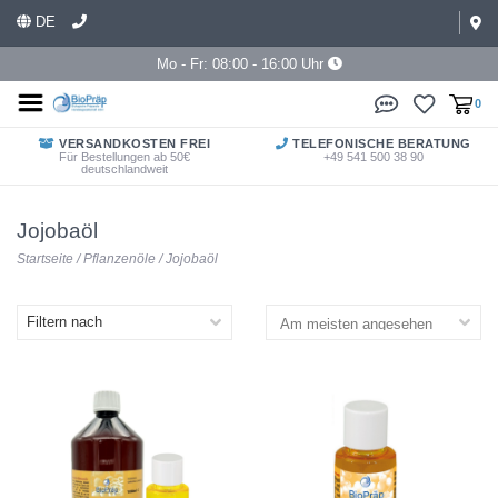
DE
Mo - Fr: 08:00 - 16:00 Uhr
0
VERSANDKOSTEN FREI
TELEFONISCHE BERATUNG
Für Bestellungen ab 50€
+49 541 500 38 90
deutschlandweit
Jojobaöl
Startseite
/
Pflanzenöle
/
Jojobaöl
Filtern nach