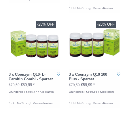
* Inkl. MwSt. zzgl.
Versandkosten
-25% OFF
-25% OFF
3 x Coenzym Q10- L-
3 x Coenzym Q10 100
Carnitin Combi - Sparset
Plus - Sparset
€59,99 *
€59,99 *
€79,50
€79,50
Grundpreis : €454,47 / Kilogramm
Grundpreis : €666,56 / Kilogramm
* Inkl. MwSt. zzgl.
Versandkosten
* Inkl. MwSt. zzgl.
Versandkosten