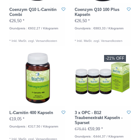
Coenzym Q10 L-Carnitin
Coenzym Q10 100 Plus
Combi
Kapseln
€26,50 *
€26,50 *
Grundpreis : €602,27 / Kilogramm
Grundpreis : €883,33 / Kilogramm
* Inkl. MwSt. zzgl.
Versandkosten
* Inkl. MwSt. zzgl.
Versandkosten
-21% OFF
L-Carnitin 400 Kapseln
3 x OPC - B12
Traubenextrakt Kapseln -
€19,05 *
Sparset
Grundpreis : €317,50 / Kilogramm
€59,99 *
€75,81
Grundpreis : €444,37 / Kilogramm
* Inkl. MwSt. zzgl.
Versandkosten