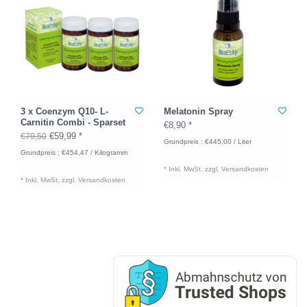
3 x Coenzym Q10- L-
Melatonin Spray
Carnitin Combi - Sparset
€8,90 *
€59,99 *
€79,50
Grundpreis : €445,00 / Liter
Grundpreis : €454,47 / Kilogramm
* Inkl. MwSt. zzgl.
Versandkosten
* Inkl. MwSt. zzgl.
Versandkosten