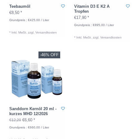
Teebaumöl
Vitamin D3 E K2 A
Tropfen
€8,50 *
€17,90 *
Grundpreis : €425,00 / Liter
Grundpreis : €895,00 / Liter
* Inkl. MwSt. zzgl.
Versandkosten
* Inkl. MwSt. zzgl.
Versandkosten
-46% OFF
Sanddorn Kernöl 20 ml -
kurzes MHD 12/2026
€6,60 *
€12,20
Grundpreis : €660,00 / Liter