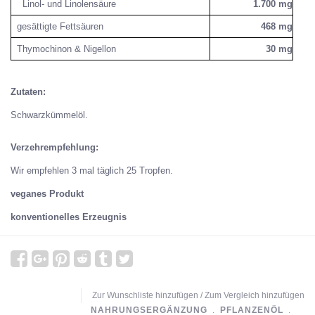
Linol- und Linolensäure
1.700 mg
gesättigte Fettsäuren
468 mg
Thymochinon & Nigellon
30 mg
Zutaten:
Schwarzkümmelöl.
Verzehrempfehlung:
Wir empfehlen 3 mal täglich 25 Tropfen.
veganes Produkt
konventionelles Erzeugnis
Zur Wunschliste hinzufügen
/
Zum Vergleich hinzufügen
NAHRUNGSERGÄNZUNG
﹒
PFLANZENÖL
﹒