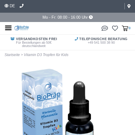
DE
Mo - Fr: 08:00 - 16:00 Uhr
0
VERSANDKOSTEN FREI
TELEFONISCHE BERATUNG
Für Bestellungen ab 50€
+49 541 500 38 90
deutschlandweit
Startseite
>
Vitamin D3 Tropfen für Kids