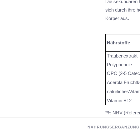
Die sekundären 
sich durch ihre 
Körper aus.
Nährstoffe
Traubenextrakt
Polyphenole
OPC (2-5 Catec
Acerola Fruchtk
natürlichesVita
Vitamin B12
*% NRV (Referen
**keine Empfehl
NAHRUNGSERGÄNZUNG