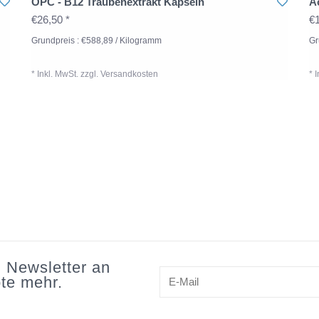
OPC - B12 Traubenextrakt Kapseln
A
€26,50 *
€1
Grundpreis : €588,89 / Kilogramm
Gr
* Inkl. MwSt. zzgl.
Versandkosten
* 
n Newsletter an
te mehr.