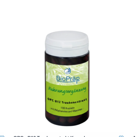
Verzehrempfehl
3 mal täglich ein
Zutaten:
Traubenextrakt (
Hydroxypropylmet
Fruchtkonzentrat,
Magnesiumsalze 
(Cyanocobalamin
veganes Produk
konventionelles