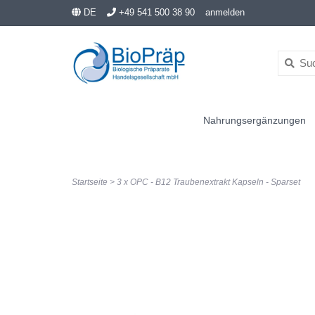
DE
+49 541 500 38 90
anmelden
Nahrungsergänzungen
Startseite
>
3 x OPC - B12 Traubenextrakt Kapseln - Sparset