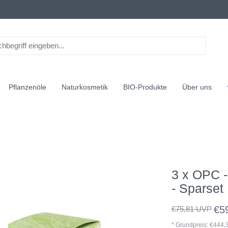
Pflanzenöle
Naturkosmetik
BIO-Produkte
Über uns
3 x OPC -
- Sparset
€5
€75,81 UVP
* Grundpreis: €444,