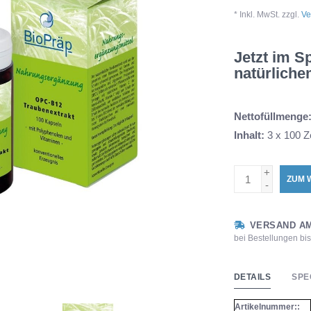
* Inkl. MwSt. zzgl.
Ve
Jetzt im S
natürliche
Nettofüllmenge
Inhalt:
3 x 100 Z
+
ZUM 
-
VERSAND AM
bei Bestellungen bi
DETAILS
SPE
Artikelnummer::