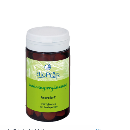
ung:
e Kapsel
enthält
Schwefeloxid
),
hylcellulose (Kapselhülle),Maltodextrin, Acerola-
 Trennmittel: mikrokristalline Cellulose und
von Speisefettsäuren, Vitamin B12
, Methylcobalamin).
tset
 Erzeugnis