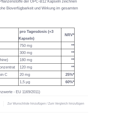
Pflanzenstoffe der OPC-B12 Kapseln zeichnen
hohe Bioverfügbarkeit und Wirkung im gesamten
pro Tagesdosis (=3
NRV*
Kapseln)
750 mg
**
300 mg
**
hine)
180 mg
*
*
onzentrat
120 mg
*
*
min C
20 mg
25%*
1,5 µg
60%*
zwerte - EU 1169/2011)
ung vorhanden
Zur Wunschliste hinzufügen
/
Zum Vergleich hinzufügen