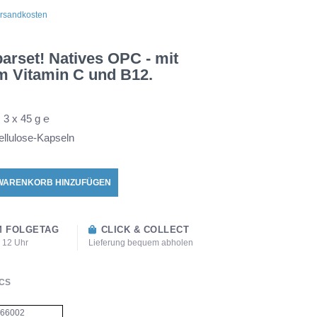
rsandkosten
parset! Natives OPC - mit
m Vitamin C und B12.
:
3 x 45 g ℮
ellulose-Kapseln
WARENKORB HINZUFÜGEN
 FOLGETAG
CLICK & COLLECT
s 12 Uhr
Lieferung bequem abholen
CS
66002