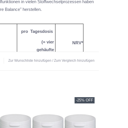
funktionen in vielen Stoffwechselprozessen haben
re Balance" herstellen.
pro Tagesdosis
(= vier
NRV*
gehäufte
Teelöffel)
Zur Wunschliste hinzufügen
/
Zum Vergleich hinzufügen
248 mg Calcium
31%
72 mg Natrium
**
200 mg Kalium
10%
61,8 mg
mcitrat
16,5%
Magnesium
-25% OFF
3 mg Zink
30%
3,2 mg Eisen
22,9%
616 µg Kupfer
61,6%