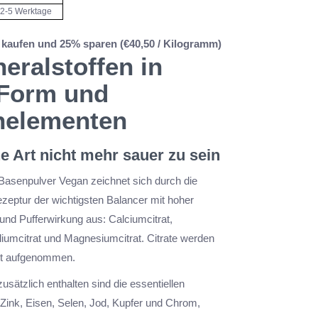
2-5 Werktage
10 kaufen und 25% sparen (€40,50 / Kilogramm)
neralstoffen in
-Form und
nelementen
he Art nicht mehr sauer zu sein
 Basenpulver Vegan zeichnet sich durch die
eptur der wichtigsten Balancer mit hoher
und Pufferwirkung aus: Calciumcitrat,
liumcitrat und Magnesiumcitrat. Citrate werden
ht aufgenommen.
sätzlich enthalten sind die essentiellen
ink, Eisen, Selen, Jod, Kupfer und Chrom,