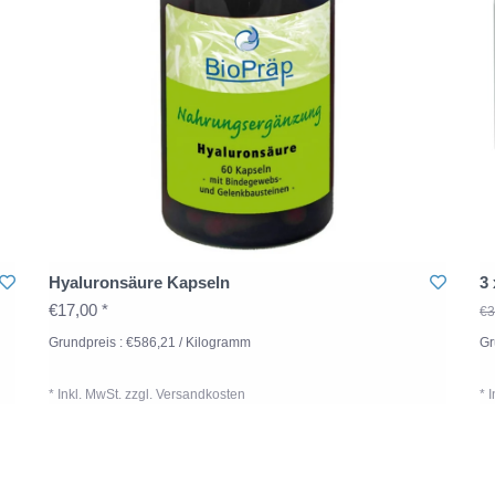
Chrompicolinat
Natriumselenit
Natriummolybda
Kaliumjodid
*% NRV (Referen
** keine Empfeh
Zutaten:
Hyaluronsäure Kapseln
3
Inulin, tri-Calcium
€17,00 *
€3
Magnesiumcitrat, 
Grundpreis : €586,21 / Kilogramm
Gr
Chrompicolinat, 
* Inkl. MwSt. zzgl.
Versandkosten
* 
Verzehrempfeh
2 x täglich zwei g
dem Essen einn