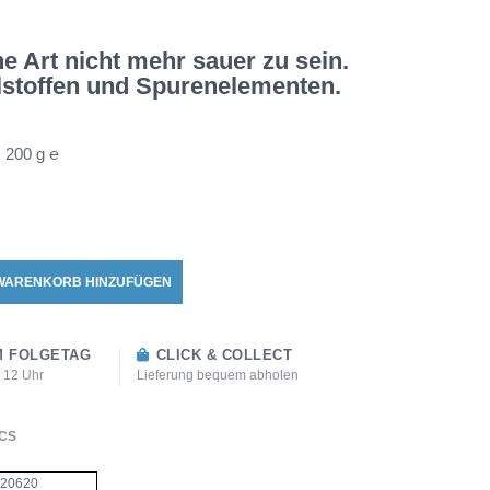
he Art nicht mehr sauer zu sein.
lstoffen und Spurenelementen.
:
200 g ℮
WARENKORB HINZUFÜGEN
 FOLGETAG
CLICK & COLLECT
s 12 Uhr
Lieferung bequem abholen
CS
20620