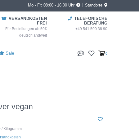
Mo - Fr: 08:00 - 16:00 Uhr
Standorte
VERSANDKOSTEN
TELEFONISCHE
FREI
BERATUNG
Für Bestellungen ab 50€
+49 541 500 38 90
deutschlandweit
Sale
0
ver vegan
0 / Kilogramm
rsandkosten