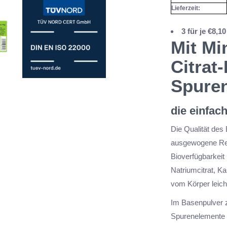
Lieferzeit:
3 für je €8,
Mit Mi
Citrat
Spure
die einfac
Die Qualität des
ausgewogene Rez
Bioverfügbarkeit 
Natriumcitrat, Ka
vom Körper leic
Im Basenpulver zu
Spurenelemente Z