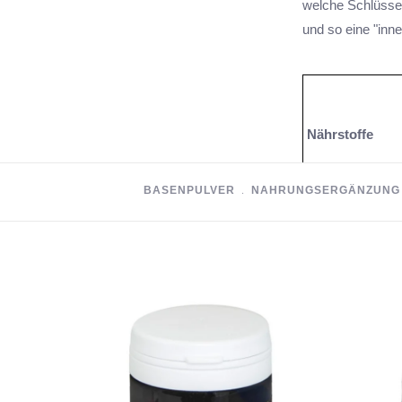
welche Schlüssel
und so eine "inne
Nährstoffe
BASENPULVER
﹒
NAHRUNGSERGÄNZUNG
tri-Calciumcitrat
tri-Natriumcitrat
tri-Kaliumcitrat
tri- Magnesiu
Zinkpicolinat
Eisen-II-fumarat
Kupfergluconat