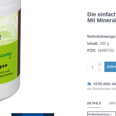
Die einfac
Mit Minera
Nettofüllmenge
Inhalt:
200 g
PZN:
16485703
+
ZUM 
-
VERSAND AM
bei Bestellungen bi
DETAILS
SPE
Artikelnummer::