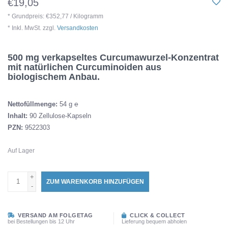
€19,05
* Grundpreis: €352,77 / Kilogramm
* Inkl. MwSt. zzgl.
Versandkosten
500 mg verkapseltes Curcumawurzel-Konzentrat
mit natürlichen Curcuminoiden aus
biologischem Anbau.
Nettofüllmenge:
54 g ℮
Inhalt:
90 Zellulose-Kapseln
PZN:
9522303
Auf Lager
+
ZUM WARENKORB HINZUFÜGEN
-
VERSAND AM FOLGETAG
CLICK & COLLECT
bei Bestellungen bis 12 Uhr
Lieferung bequem abholen