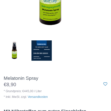
Melatonin Spray
€8,90
* Grundpreis: €445,00 / Liter
* Inkl. MwSt. zzgl.
Versandkosten