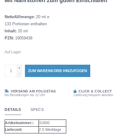
Mit Nährstoffen zum guten Einschlafen
Nettofüllmenge:
20 ml e
133 Portionen enthalten
Inhalt:
20 ml
PZN:
19059438
Auf Lager
+
ZUM WARENKORB HINZUFÜGEN
-
VERSAND AM FOLGETAG
CLICK & COLLECT
bei Bestellungen bis 12 Uhr
Lieferung bequem abholen
DETAILS
SPECS
Artikelnummer::
31600
Lieferzeit:
2-5 Werktage