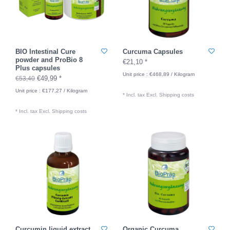
BIO Intestinal Cure
Curcuma Capsules
powder and ProBio 8
€21,10 *
Plus capsules
Unit price : €468,89 / Kilogram
€49,99 *
€53,40
Unit price : €177,27 / Kilogram
* Incl. tax Excl.
Shipping costs
* Incl. tax Excl.
Shipping costs
Curcumin liquid extract
Organic Curcuma