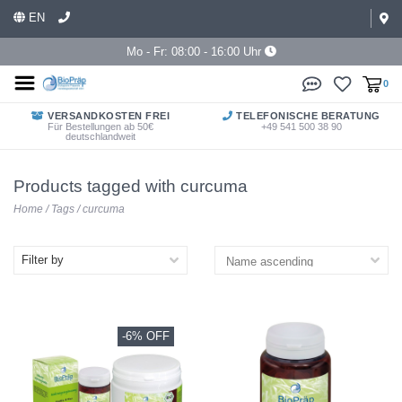
EN
Mo - Fr: 08:00 - 16:00 Uhr
0
VERSANDKOSTEN FREI
TELEFONISCHE BERATUNG
Für Bestellungen ab 50€
+49 541 500 38 90
deutschlandweit
Products tagged with curcuma
Home
/
Tags
/
curcuma
Filter by
-6% OFF