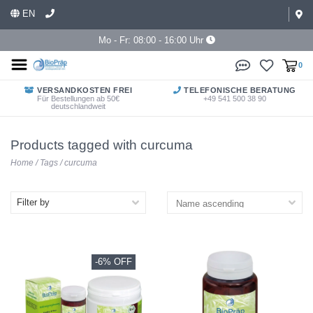
EN
Mo - Fr: 08:00 - 16:00 Uhr
0
VERSANDKOSTEN FREI
TELEFONISCHE BERATUNG
Für Bestellungen ab 50€
+49 541 500 38 90
deutschlandweit
Products tagged with curcuma
Home
/
Tags
/
curcuma
Filter by
-6% OFF