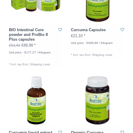
BIO Intestinal Cure
Curcuma Capsules
powder and ProBio 8
€21,10 *
Plus capsules
Unit price : €468,89 / Kilogram
€49,99 *
€53,40
Unit price : €177,27 / Kilogram
* Incl. tax Excl.
Shipping costs
* Incl. tax Excl.
Shipping costs
Curcumin liquid extract
Organic Curcuma