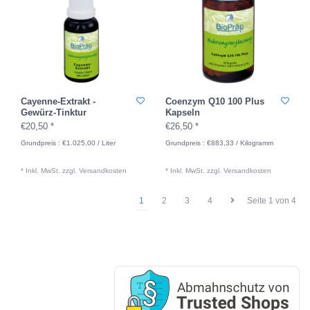
Cayenne-Extrakt -
Coenzym Q10 100 Plus
Gewürz-Tinktur
Kapseln
€20,50 *
€26,50 *
Grundpreis : €1.025,00 / Liter
Grundpreis : €883,33 / Kilogramm
* Inkl. MwSt. zzgl.
Versandkosten
* Inkl. MwSt. zzgl.
Versandkosten
1
2
3
4
Seite 1 von 4