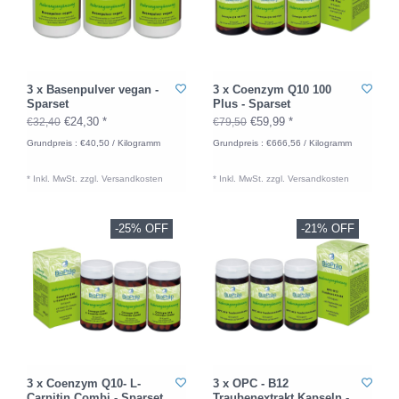
3 x Basenpulver vegan -
3 x Coenzym Q10 100
Sparset
Plus - Sparset
€24,30 *
€59,99 *
€32,40
€79,50
Grundpreis : €40,50 / Kilogramm
Grundpreis : €666,56 / Kilogramm
* Inkl. MwSt. zzgl.
Versandkosten
* Inkl. MwSt. zzgl.
Versandkosten
-25% OFF
-21% OFF
3 x Coenzym Q10- L-
3 x OPC - B12
Carnitin Combi - Sparset
Traubenextrakt Kapseln -