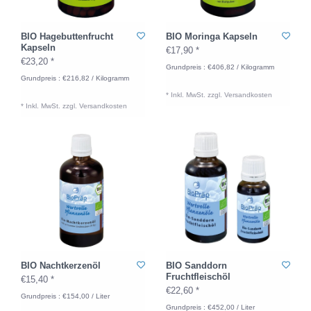
BIO Hagebuttenfrucht
BIO Moringa Kapseln
Kapseln
€17,90 *
€23,20 *
Grundpreis : €406,82 / Kilogramm
Grundpreis : €216,82 / Kilogramm
* Inkl. MwSt. zzgl.
Versandkosten
* Inkl. MwSt. zzgl.
Versandkosten
BIO Nachtkerzenöl
BIO Sanddorn
Fruchtfleischöl
€15,40 *
€22,60 *
Grundpreis : €154,00 / Liter
Grundpreis : €452,00 / Liter