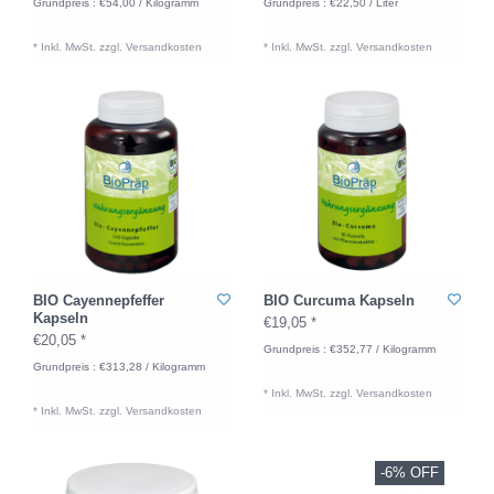
Grundpreis : €54,00 / Kilogramm
Grundpreis : €22,50 / Liter
* Inkl. MwSt. zzgl.
Versandkosten
* Inkl. MwSt. zzgl.
Versandkosten
BIO Cayennepfeffer
BIO Curcuma Kapseln
Kapseln
€19,05 *
€20,05 *
Grundpreis : €352,77 / Kilogramm
Grundpreis : €313,28 / Kilogramm
* Inkl. MwSt. zzgl.
Versandkosten
* Inkl. MwSt. zzgl.
Versandkosten
-6% OFF